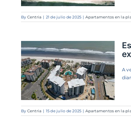
By
Centria
|
21 de julio de 2025
|
Apartamentos en la pl
Es
ex
mar:
A v
s
diar
a
By
Centria
|
15 de julio de 2025
|
Apartamentos en la pl