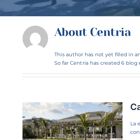
About
Centria
This author has not yet filled in an
So far Centria has created 6 blog 
Ca
La 
uiler
conv
en