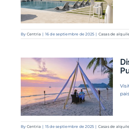
hame
By
Centria
|
16 de septiembre de 2025
|
Casas de alqui
Di
P
or
leza
Vis
unta
pai
hame
By
Centria
|
15 de septiembre de 2025
|
Casas de alqui