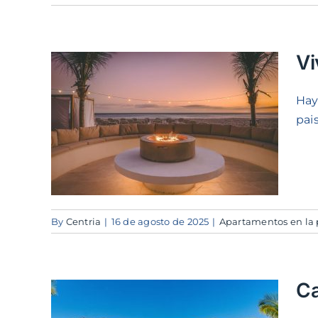
Vi
Hay
a:
pai
nto
By
Centria
|
16 de agosto de 2025
|
Apartamentos en la 
Ca