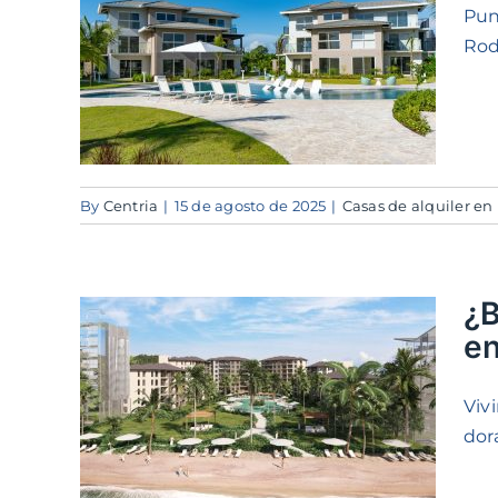
Pun
Rod
Punta
hame
By
Centria
|
15 de agosto de 2025
|
Casas de alquiler e
¿B
en
 al
Viv
 Mar
dora
tals