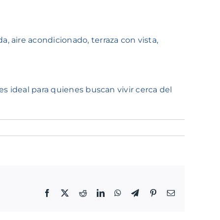
 aire acondicionado, terraza con vista,
s ideal para quienes buscan vivir cerca del
Facebook
Twitter
Reddit
LinkedIn
WhatsApp
Telegram
Pinterest
Email