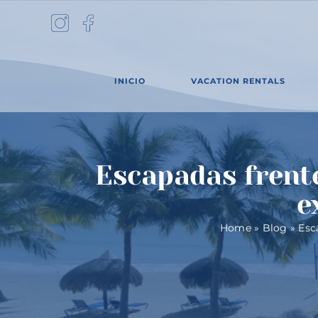
Skip
to
content
INICIO
VACATION RENTALS
Escapadas frent
e
Home
»
Blog
»
Esc