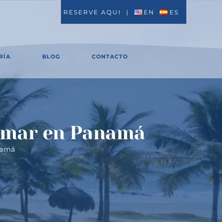
RESERVE AQUI
|
EN
ES
RÍA
BLOG
CONTACTO
al mar en Panamá
anamá